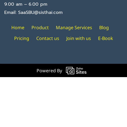
9.00 am – 6.00 pm
Email: SaaSBU@sisthai.com
Home
Product
Manage Services
Blog
Pricing
Contact us
Join with us
E-Book
Powered By